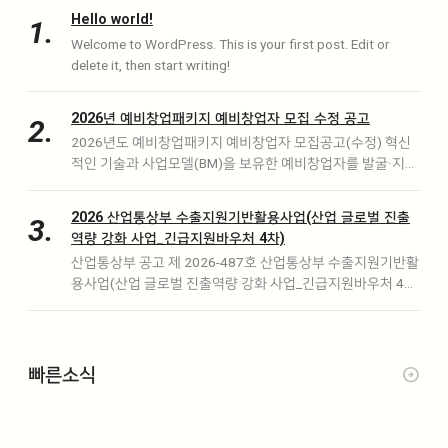
Hello world!
.
Welcome to WordPress. This is your first post. Edit or
delete it, then start writing!
2026년 예비창업패키지 예비창업자 모집 수정 공고
.
2026년도 예비창업패키지 예비창업자 모집공고(수정) 혁신
적인 기술과 사업모델(BM)을 보유한 예비창업자를 발굴·지원
하기 위한『2026년도 예비창업패키지』참여자를 다음과 같이
수정 모집 공고합니다. 2026년 2월 27일 중소벤처기업부 장
2026 산업통상부 수출지원기반활용사업(산업 글로벌 진출
.
관 □ 사업목적 : 혁신적인 기술과 사업모델(BM)을 보유한 예
역량 강화 사업_긴급지원바우처 4차)
비창업자의 성공 창업을 지원하여 양질의 일자리…
산업통상부 공고 제 2026-487호 산업통상부 수출지원기반활
용사업(산업 글로벌 진출역량 강화 사업_긴급지원바우처 4
차) 참여기업 모집계획을 다음과 같이 공고합니다. 2026년 7
월 8일 산업통상부 장관 □ 모집개요 ㅇ 사업목적 : 고환율 및
주요국 수출통제 확대에 따른 수출…
빠른소식
arrow_circle_right